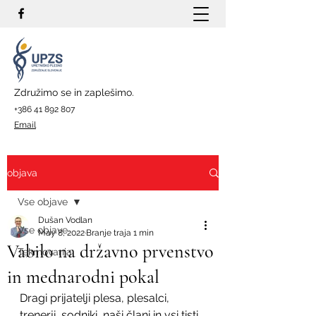
Združimo se in zaplešimo.
+386 41 892 807
Email
objava
Vse objave
Dušan Vodlan
Vse objave
May 8, 2022
Branje traja 1 min
Vabilo na državno prvenstvo
Tekmovanja
in mednarodni pokal
Dragi prijatelji plesa, plesalci, 
trenerji, sodniki, naši člani in vsi tisti, 