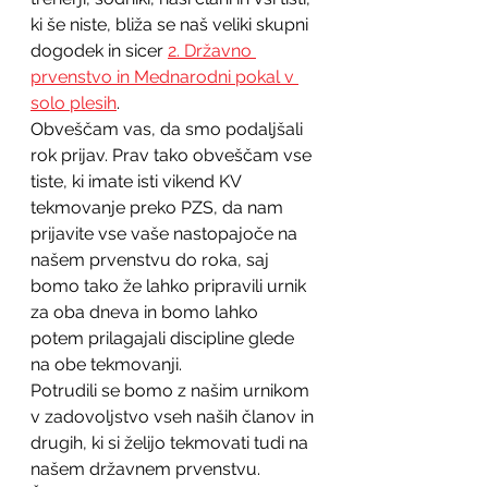
ki še niste, bliža se naš veliki skupni 
dogodek in sicer 
2. Državno 
prvenstvo in Mednarodni pokal v 
solo plesih
. 
Obveščam vas, da smo podaljšali 
rok prijav. Prav tako obveščam vse 
tiste, ki imate isti vikend KV 
tekmovanje preko PZS, da nam 
prijavite vse vaše nastopajoče na 
našem prvenstvu do roka, saj 
bomo tako že lahko pripravili urnik 
za oba dneva in bomo lahko 
potem prilagajali discipline glede 
na obe tekmovanji. 
Potrudili se bomo z našim urnikom 
v zadovoljstvo vseh naših članov in 
drugih, ki si želijo tekmovati tudi na 
našem državnem prvenstvu. 